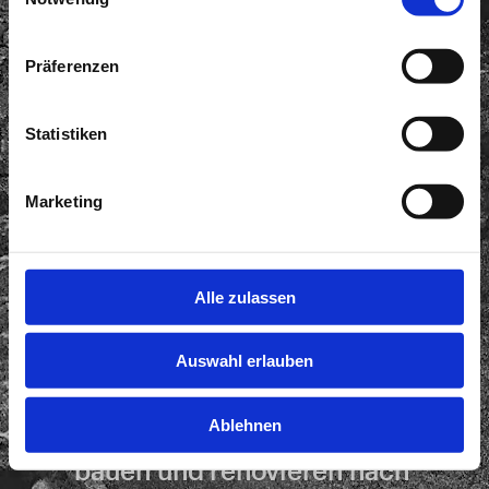
Präferenzen
Statistiken
Marketing
Alle zulassen
Auswahl erlauben
Ablehnen
Trockensteinmauern planen, 
bauen und renovieren nach 